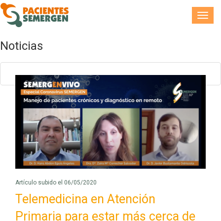
Toggl
navig
Noticias
Artículo subido el 06/05/2020
Telemedicina en Atención
Primaria para estar más cerca de