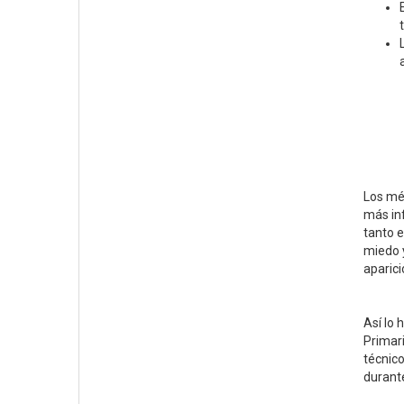
Los méd
más inf
tanto e
miedo 
aparici
Así lo 
Primar
técnico
durant