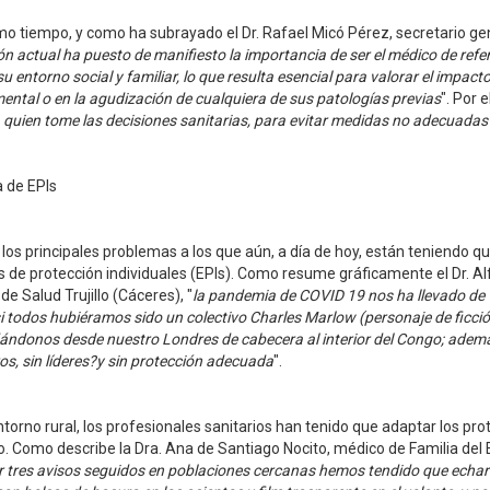
o tiempo, y como ha subrayado el Dr. Rafael Micó Pérez, secretario ge
ón actual ha puesto de manifiesto la importancia de ser el médico de refe
 su entorno social y familiar, lo que resulta esencial para valorar el imp
ental o en la agudización de cualquiera de sus patologías previas
". Por e
 quien tome las decisiones sanitarias, para evitar medidas no adecuada
a de EPIs
los principales problemas a los que aún, a día de hoy, están teniendo qu
 de protección individuales (EPIs). Como resume gráficamente el Dr. Alf
de Salud Trujillo (Cáceres), "
la pandemia de COVID 19 nos ha llevado de 
 todos hubiéramos sido un colectivo Charles Marlow (personaje de ficció
ándonos desde nuestro Londres de cabecera al interior del Congo; además
s, sin líderes?y sin protección adecuada
".
ntorno rural, los profesionales sanitarios han tenido que adaptar los pro
. Como describe la Dra. Ana de Santiago Nocito, médico de Familia del 
 tres avisos seguidos en poblaciones cercanas hemos tendido que echar