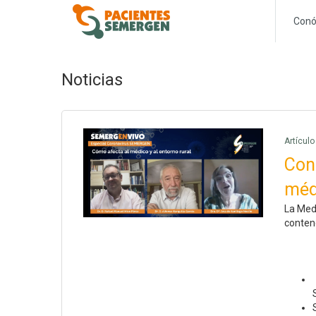
Conó
Noticias
Artícul
Con 
méd
La Medi
contenc