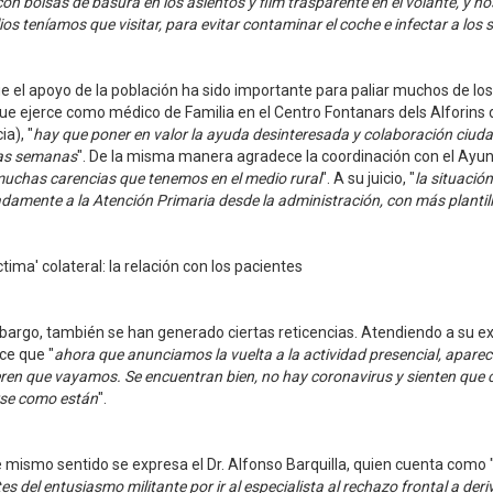
on bolsas de basura en los asientos y film trasparente en el volante, y
ios teníamos que visitar, para evitar contaminar el coche e infectar a los 
e el apoyo de la población ha sido importante para paliar muchos de los 
ue ejerce como médico de Familia en el Centro Fontanars dels Alforins
ia), "
hay que poner en valor la ayuda desinteresada y colaboración ciudad
as semanas
". De la misma manera agradece la coordinación con el Ayunt
muchas carencias que tenemos en el medio rural
". A su juicio, "
la situació
amente a la Atención Primaria desde la administración, con más plantil
ctima' colateral: la relación con los pacientes
argo, también se han generado ciertas reticencias. Atendiendo a su exp
ce que "
ahora que anunciamos la vuelta a la actividad presencial, apare
ren que vayamos. Se encuentran bien, no hay coronavirus y sienten que cu
se como están
".
 mismo sentido se expresa el Dr. Alfonso Barquilla, quien cuenta como 
es del entusiasmo militante por ir al especialista al rechazo frontal a der