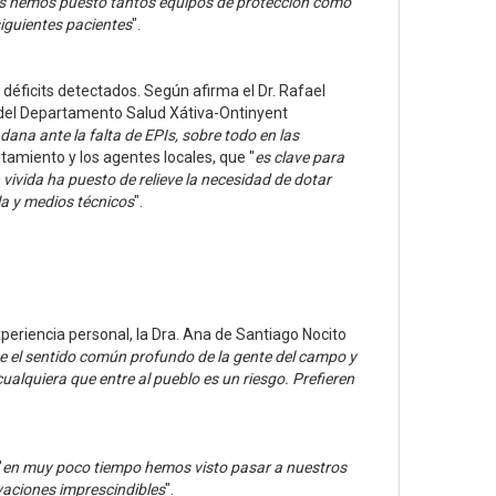
 nos hemos puesto tantos equipos de protección como
siguientes pacientes
".
déficits detectados. Según afirma el Dr. Rafael
 del Departamento Salud Xátiva-Ontinyent
ana ante la falta de EPIs, sobre todo en las
amiento y los agentes locales, que "
es clave para
n vivida ha puesto de relieve la necesidad de dotar
la y medios técnicos
".
eriencia personal, la Dra. Ana de Santiago Nocito
ce el sentido común profundo de la gente del campo y
alquiera que entre al pueblo es un riesgo. Prefieren
"
en muy poco tiempo hemos visto pasar a nuestros
ivaciones imprescindibles
".