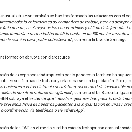
 inusual situación también se han trasformado las relaciones con el equi
lmente solo; la enfermera es su compañera de trabajo, pero no siempre e
e únicamente, en el mejor de los casos, al inicio y al final de la jornada.
ones donde la enfermedad ha incidido hasta en un 8% nos ha forzado a opt
do la relación para poder sobrellevarlo
", comenta la Dra. de Santiago.
ansformación abrupta con claroscuros
uación de excepcionalidad impuesta por la pandemia también ha supues
nte en sus formas de trabajar y relacionarse con la población. Por ejem
s pacientes a la fría distancia del teléfono, así como de la inexplicable nece
ición de nuestros radares de vigilancia
", comenta el Dr. Barquilla. Igual
EN subraya el hecho de que "
nuestros gestores han pasado de la imposib
a presencia física de nuestros pacientes a la implantación en unas horas
 o confirmación vía telefónica o vía WhatsApp
".
ación de los EAP en el medio rural ha exigido trabajar con gran intensidad