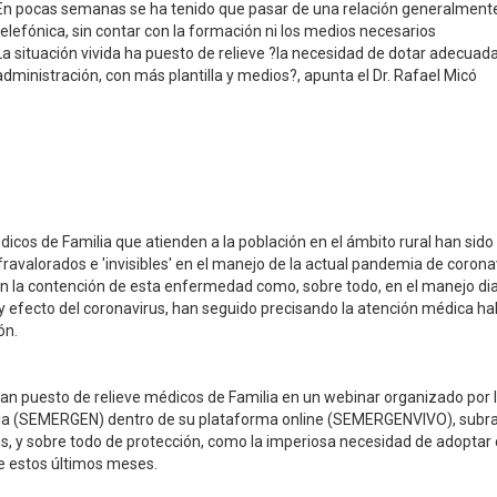
En pocas semanas se ha tenido que pasar de una relación generalmente c
telefónica, sin contar con la formación ni los medios necesarios
La situación vivida ha puesto de relieve ?la necesidad de dotar adecuad
administración, con más plantilla y medios?, apunta el Dr. Rafael Micó
icos de Familia que atienden a la población en el ámbito rural han sido 
ravalorados e 'invisibles' en el manejo de la actual pandemia de corona
n la contención de esta enfermedad como, sobre todo, en el manejo diar
y efecto del coronavirus, han seguido precisando la atención médica h
ón.
han puesto de relieve médicos de Familia en un webinar organizado por
ia (SEMERGEN) dentro de su plataforma online (SEMERGENVIVO), subr
s, y sobre todo de protección, como la imperiosa necesidad de adoptar 
e estos últimos meses.