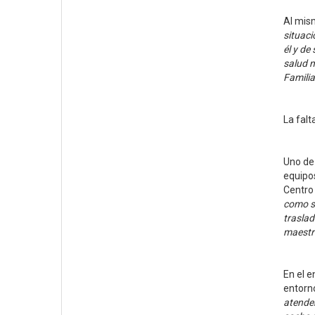
Al mism
situaci
él y de
salud m
Familia
La falt
Uno de 
equipos
Centro 
como si
traslad
maestro
En el e
entorno
atender