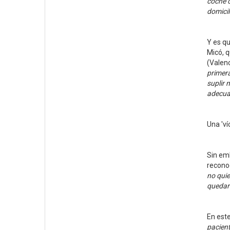
coche c
domicil
Y es qu
Micó, q
(Valenc
primer
suplir 
adecuad
Una 'ví
Sin emb
recono
no quie
quedar
En este
pacient