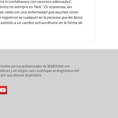
rados ni contábamos con recursos adecuados
",
nico no siempre es fácil. "
En ocasiones, las
e les visite con una enfermedad que asumen como
s negativos se vuelquen en la persona que les llama
sistido a un cambio extraordinario en la forma de
recidos por los profesionales de SEMERGEN son
édicas y en ningún caso sustituyen al diagnóstico del
tario que atiende al paciente.