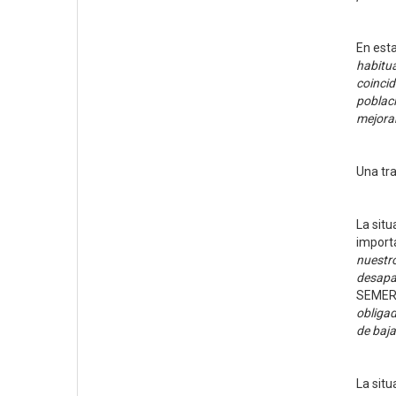
En esta
habitua
coincid
poblaci
mejoran
Una tr
La sit
importa
nuestro
desapar
SEMERG
obligad
de baja
La situ