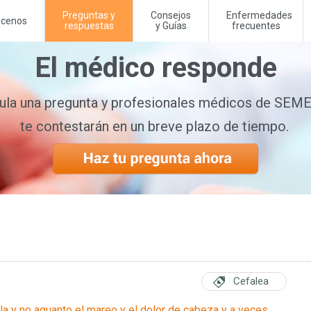
Preguntas y
Consejos
Enfermedades
cenos
respuestas
y Guías
frecuentes
El médico responde
la una pregunta y profesionales médicos de SE
te contestarán en un breve plazo de tiempo.
Cefalea
lla y no aguanto el mareo y el dolor de cabeza y a veces