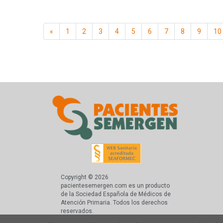
«
1
2
3
4
5
6
7
8
9
10
Copyright © 2026
pacientesemergen.com es un producto
de la Sociedad Española de Médicos de
Atención Primaria. Todos los derechos
reservados.