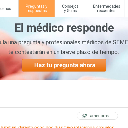
Preguntas y
Consejos
Enfermedades
cenos
respuestas
y Guías
frecuentes
El médico responde
la una pregunta y profesionales médicos de SE
te contestarán en un breve plazo de tiempo.
amenorrea
habitual, durante esos dos días tuve relaciones sexuales