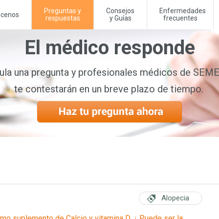
Preguntas y
Consejos
Enfermedades
cenos
respuestas
y Guías
frecuentes
El médico responde
la una pregunta y profesionales médicos de SE
te contestarán en un breve plazo de tiempo.
Alopecia
mo suplemento de Calcio y vitamina D, ¿ Puede ser la