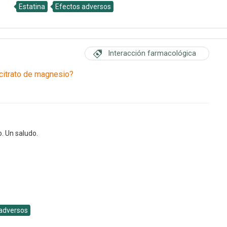
ica
Estatina
Efectos adversos
Interacción farmacológica
citrato de magnesio?
o. Un saludo.
adversos