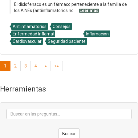
El diclofenaco es un fármaco perteneciente a la familia de
los AINEs (antiinflamatorios no...
Leer más
Antiinflamatorios
Consejos
Enfermedad Inflamatora Intestinal
Inflamación
Cardiovascular
Seguridad paciente
1
2
3
4
»
»»
Herramientas
Buscar