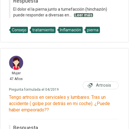
Respuesta
El dolor el la pierna junto a tumefacción (hinchazón)
puede responder a diversas en...
Leer más
Consejo
tratamiento
Inflamación
pierna
Mujer
47 Años
Artrosis
Pregunta formulada el 04/2019
Tengo artrosis en cervicales y lumbares. Tras un
accidente ( golpe por detrás en mi coche). ¿Puede
haber empeorado??
Respuesta