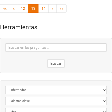
««
«
12
13
14
»
»»
Herramientas
Buscar