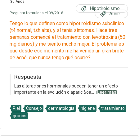
30 Años
Hipotiroidismo
Pregunta formulada el 09/2018
Acné
Tengo lo que definen como hipotiroidismo subclinico
(t4 normal, tsh alta), y sí tenía síntomas. Hace tres
semanas comencé el tratamiento con levotiroxina (50
mg diarios) y me siento mucho mejor. El problema es
que desde ese momento me ha venido un gran brote
de acné, que nunca tengo.qué ocurre?
Respuesta
Las alteraciones hormonales pueden tener un efecto
importante en la evolución o aparici&oa...
Leer más
Piel
Consejo
dermatología
higiene
tratamiento
granos