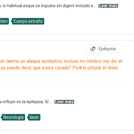
lo habitual esque se expulse sin digerir incluido e...
Leer más
tión
Cuerpo extraño
Epilepsia
sin darme un ataque epiléptico incluso mi médico me dio el
e puede decir que estoy curada? Podría utilizar el láser
influye en la epilepsia. Sí ...
Leer más
Neurología
láser