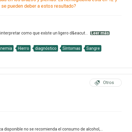
as se pueden deber a estos resultado?
 interpretar como que exíste un ligero d&eacut...
Leer más
nemia
Hierro
diagnóstico
Síntomas
Sangre
Otros
ca disponible no se recomienda el consumo de alcohol,...