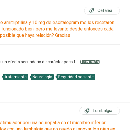
Cefalea
amitriptilina y 10 mg de escitalopram me los recetaron
ha funcionado bien, pero me levanto desde entonces cada
posible que haya relación? Gracias
 un efecto secundario de carácter poco f...
Leer más
tratamiento
Neurología
Seguridad paciente
Lumbalgia
timulador por una neuropatía en el miembro inferior
oy con una lumbalgia que no puedo ni apoyar los pies en