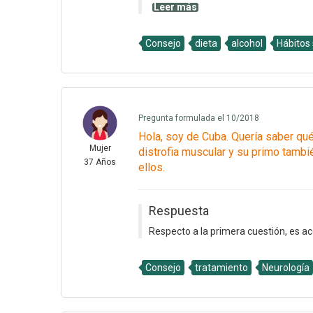
Leer más
Consejo
dieta
alcohol
Hábitos
Pregunta formulada el 10/2018
Hola, soy de Cuba. Quería saber qu
Mujer
distrofia muscular y su primo tambi
37 Años
ellos.
Respuesta
Respecto a la primera cuestión, es ac
Consejo
tratamiento
Neurología