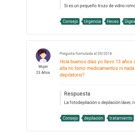
Si es un pequeño trozo de vidrio romo, 
Consejo
Urgencia
Heces
Diges
Pregunta formulada el 09/2018
Hola buenos días yo llevo 13 años 
Mujer
alta no tomo medicamentos ni nada s
23 Años
depilatorio?
Respuesta
La fotodepilación o depilación láser, no 
Consejo
depilación
tratamiento