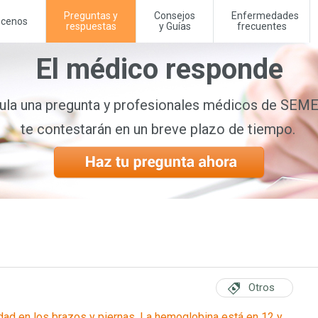
Preguntas y
Consejos
Enfermedades
cenos
respuestas
y Guías
frecuentes
El médico responde
la una pregunta y profesionales médicos de SE
te contestarán en un breve plazo de tiempo.
Otros
dad en los brazos y piernas. La hemoglobina está en 12 y