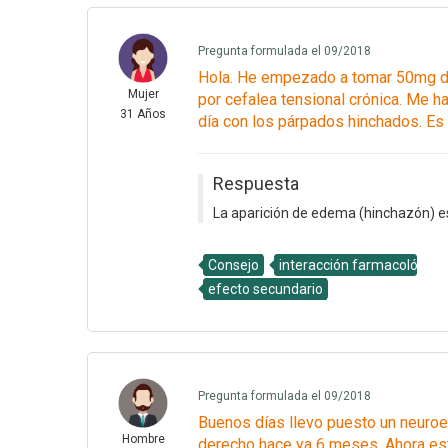
Pregunta formulada el 09/2018
Hola. He empezado a tomar 50mg de 
Mujer
por cefalea tensional crónica. Me 
31 Años
día con los párpados hinchados. Es 
Respuesta
La aparición de edema (hinchazón) es
Consejo
interacción farmacológica
efecto secundario
Pregunta formulada el 09/2018
Buenos días llevo puesto un neuroes
Hombre
derecho hace ya 6 meses. Ahora est